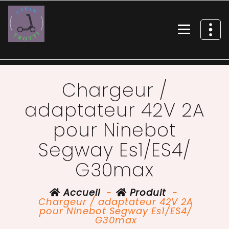
Vente pièces détachées & accessoires pour tous types de
trottinettes/hoverboards
Chargeur /
adaptateur 42V 2A
pour Ninebot
Segway Es1/ES4/
G30max
Accueil
-
Produit
-
Chargeur / adaptateur 42V 2A
pour Ninebot Segway Es1/ES4/
G30max