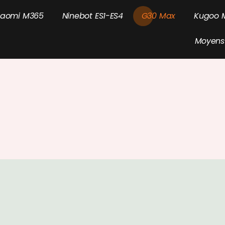
i
a
o
m
i
M
3
6
5
N
i
n
e
b
o
t
E
S
1
-
E
S
4
G
3
0
M
a
x
K
u
g
o
o
M
o
y
e
n
s