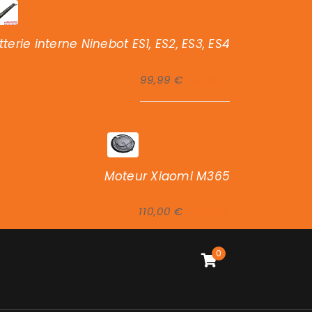
tterie interne Ninebot ES1, ES2, ES3, ES4
99,99
€
85,99
€
Moteur Xiaomi M365
110,00
€
94,99
€
0