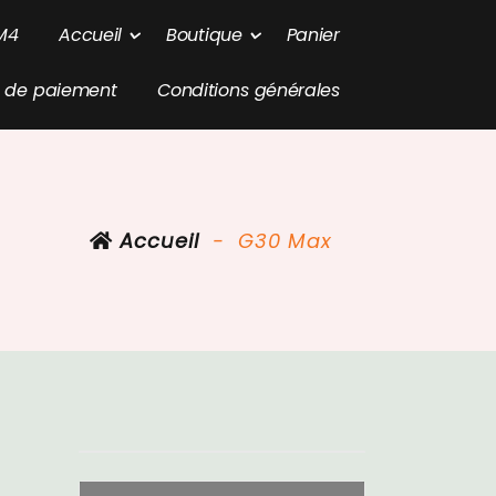
M
4
A
c
c
u
e
i
l
B
o
u
t
i
q
u
e
P
a
n
i
e
r
d
e
p
a
i
e
m
e
n
t
C
o
n
d
i
t
i
o
n
s
g
é
n
é
r
a
l
e
s
Accueil
-
G30 Max