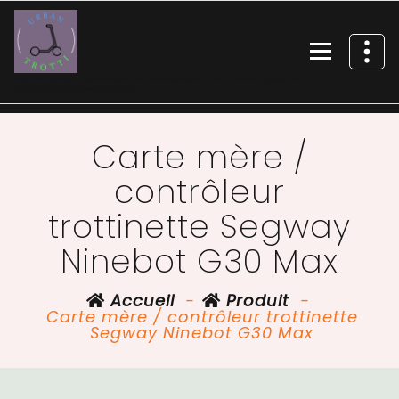
Vente pièces détachées & accessoires pour tous types de
trottinettes/hoverboards
Carte mère /
contrôleur
trottinette Segway
Ninebot G30 Max
Accueil
-
Produit
-
Carte mère / contrôleur trottinette
Segway Ninebot G30 Max